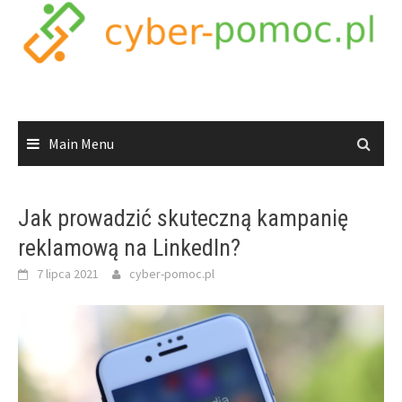
Skip
to
content
Main Menu
Jak prowadzić skuteczną kampanię
reklamową na LinkedIn?
7 lipca 2021
cyber-pomoc.pl