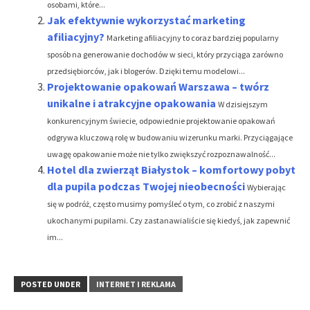
osobami, które...
Jak efektywnie wykorzystać marketing
afiliacyjny?
Marketing afiliacyjny to coraz bardziej popularny
sposób na generowanie dochodów w sieci, który przyciąga zarówno
przedsiębiorców, jak i blogerów. Dzięki temu modelowi...
Projektowanie opakowań Warszawa – twórz
unikalne i atrakcyjne opakowania
W dzisiejszym
konkurencyjnym świecie, odpowiednie projektowanie opakowań
odgrywa kluczową rolę w budowaniu wizerunku marki. Przyciągające
uwagę opakowanie może nie tylko zwiększyć rozpoznawalność...
Hotel dla zwierząt Białystok – komfortowy pobyt
dla pupila podczas Twojej nieobecności
Wybierając
się w podróż, często musimy pomyśleć o tym, co zrobić z naszymi
ukochanymi pupilami. Czy zastanawialiście się kiedyś, jak zapewnić
im...
POSTED UNDER
INTERNET I REKLAMA