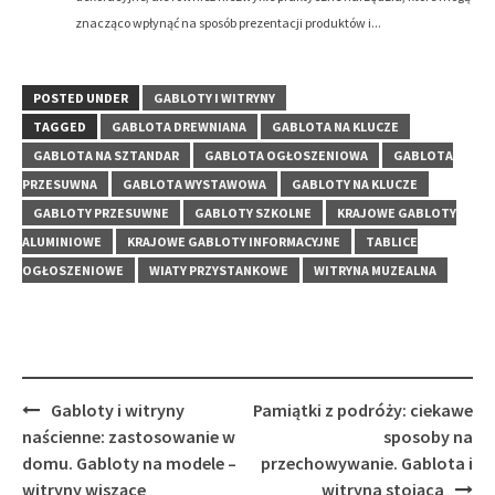
znacząco wpłynąć na sposób prezentacji produktów i...
POSTED UNDER
GABLOTY I WITRYNY
TAGGED
GABLOTA DREWNIANA
GABLOTA NA KLUCZE
GABLOTA NA SZTANDAR
GABLOTA OGŁOSZENIOWA
GABLOTA
PRZESUWNA
GABLOTA WYSTAWOWA
GABLOTY NA KLUCZE
GABLOTY PRZESUWNE
GABLOTY SZKOLNE
KRAJOWE GABLOTY
ALUMINIOWE
KRAJOWE GABLOTY INFORMACYJNE
TABLICE
OGŁOSZENIOWE
WIATY PRZYSTANKOWE
WITRYNA MUZEALNA
Post
Gabloty i witryny
Pamiątki z podróży: ciekawe
navigation
naścienne: zastosowanie w
sposoby na
domu. Gabloty na modele –
przechowywanie. Gablota i
witryny wiszące
witryna stojąca