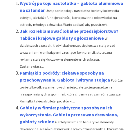
Wystrój pokoju nastolatka – gablota aluminiowa
na sztandar
Urządzanie pokoju nastolatka to nie tylko kwestia
estetyki, ale także funkcjonalności, która powinna odpowiadać na
potrzeby młodego człowieka. Warto zadbać, aby przestrzeń...
Jak rozreklamować lokalne przedsiębiorstwo?
Tablice i krajowe gabloty ogłoszeniowe
W
dzisiejszych czasach, kiedy lokalne przedsiębiorstwa stają przed
wyzwaniami wynikającymi z rosnącej konkurencji, skuteczna
reklama staje się kluczowym elementem ich sukcesu.
Zastanawiasz...
Pamiątki z podróży: ciekawe sposoby na
przechowywanie. Gablota i witryna stojąca
Podróże
to nie tylko odkrywanie nowych miejsc, ale także gromadzenie
niezapomnianych wspomnień, które chcemy zatrzymać na zawsze.
Pamiątki, takie jak bilety, pocztówki...
Gabloty w firmie: praktyczne sposoby na ich
wykorzystanie. Gablota przesuwna drewniana,
gabloty szkolne
Gabloty w firmach to nie tylko elementy
dekoracyjne, ale również niezwykle praktyczne narzędzia, które mogą