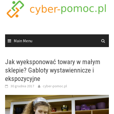
Skip
to
content
Main Menu
Jak wyeksponować towary w małym
sklepie? Gabloty wystawiennicze i
ekspozycyjne
30 grudnia 2017
cyber-pomoc.pl