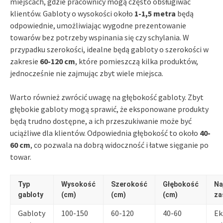
miejscach, gdzie pracownicy mogą często obsługiwać
klientów. Gabloty o wysokości około
1-1,5 metra
będą
odpowiednie, umożliwiając wygodne prezentowanie
towarów bez potrzeby wspinania się czy schylania. W
przypadku szerokości, idealne będą gabloty o szerokości w
zakresie
60-120 cm
, które pomieszczą kilka produktów,
jednocześnie nie zajmując zbyt wiele miejsca.
Warto również zwrócić uwagę na głębokość gabloty. Zbyt
głębokie gabloty mogą sprawić, że eksponowane produkty
będą trudno dostępne, a ich przeszukiwanie może być
uciążliwe dla klientów. Odpowiednia głębokość to około
40-
60 cm
, co pozwala na dobrą widoczność i łatwe sięganie po
towar.
Typ
Wysokość
Szerokość
Głębokość
Na
gabloty
(cm)
(cm)
(cm)
za
Gabloty
100-150
60-120
40-60
Ek