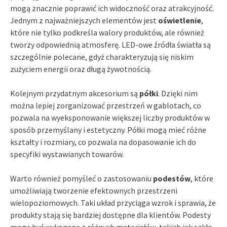
mogą znacznie poprawić ich widoczność oraz atrakcyjność.
Jednym z najważniejszych elementów jest
oświetlenie
,
które nie tylko podkreśla walory produktów, ale również
tworzy odpowiednią atmosferę. LED-owe źródła światła są
szczególnie polecane, gdyż charakteryzują się niskim
zużyciem energii oraz długą żywotnością.
Kolejnym przydatnym akcesorium są
półki
. Dzięki nim
można lepiej zorganizować przestrzeń w gablotach, co
pozwala na wyeksponowanie większej liczby produktów w
sposób przemyślany i estetyczny. Półki mogą mieć różne
kształty i rozmiary, co pozwala na dopasowanie ich do
specyfiki wystawianych towarów.
Warto również pomyśleć o zastosowaniu
podestów
, które
umożliwiają tworzenie efektownych przestrzeni
wielopoziomowych. Taki układ przyciąga wzrok i sprawia, że
produkty stają się bardziej dostępne dla klientów. Podesty
mogą być wykonane z różnych materiałów, takich jak szkło,