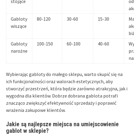
stojące
od
ak
Gabloty
80-120
30-60
15-30
Ma
wiszące
ak
bi
Gabloty
100-150
60-100
40-60
Wy
narożne
pr
na
Wybierając gabloty do małego sklepu, warto skupić się na
ich funkcjonalności oraz walorach estetycznych, aby
stworzyć przestrzeń, która będzie zarówno atrakcyjna, jak i
wygodna dla klientów. Dobrze dobrana gablota potrafi
znacząco zwiększyć efektywność sprzedaży i poprawić
wrażenia zakupowe klientów.
Jakie są najlepsze miejsca na umiejscowienie
gablot w sklepie?