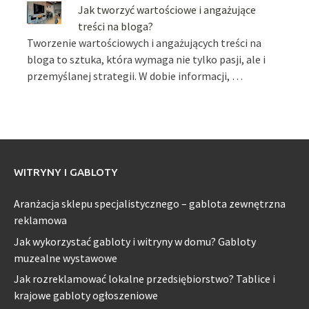
Jak tworzyć wartościowe i angażujące
treści na bloga?
Tworzenie wartościowych i angażujących treści na
bloga to sztuka, która wymaga nie tylko pasji, ale i
przemyślanej strategii. W dobie informacji, …
WITRYNY I GABLOTY
Aranżacja sklepu specjalistycznego – gablota zewnętrzna
reklamowa
Jak wykorzystać gabloty i witryny w domu? Gabloty
muzealne wystawowe
Jak rozreklamować lokalne przedsiębiorstwo? Tablice i
krajowe gabloty ogłoszeniowe