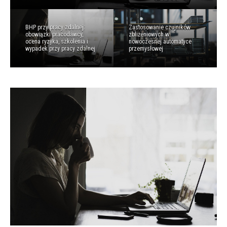
BHP przy pracy zdalnej:
Zastosowanie czujników
obowiązki pracodawcy,
zbliżeniowych w
ocena ryzyka, szkolenia i
nowoczesnej automatyce
wypadek przy pracy zdalnej
przemysłowej