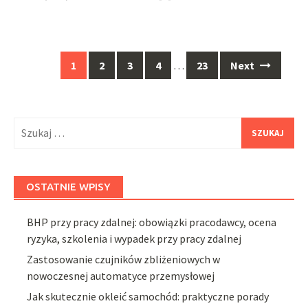
Posts
1
2
3
4
…
23
Next
navigation
Szukaj:
OSTATNIE WPISY
BHP przy pracy zdalnej: obowiązki pracodawcy, ocena
ryzyka, szkolenia i wypadek przy pracy zdalnej
Zastosowanie czujników zbliżeniowych w
nowoczesnej automatyce przemysłowej
Jak skutecznie okleić samochód: praktyczne porady