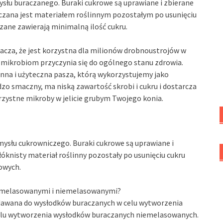
łu buraczanego. Buraki cukrowe są uprawiane i zbierane
aczana jest materiałem roślinnym pozostałym po usunięciu
zane zawierają minimalną ilość cukru.
acza, że jest korzystna dla milionów drobnoustrojów w
cy mikrobiom przyczynia się do ogólnego stanu zdrowia.
na i użyteczna pasza, którą wykorzystujemy jako
dzo smaczny, ma niską zawartość skrobi i cukru i dostarcza
rzystne mikroby w jelicie grubym Twojego konia.
słu cukrowniczego. Buraki cukrowe są uprawiane i
łóknisty materiał roślinny pozostały po usunięciu cukru
owych.
i melasowanymi i niemelasowanymi?
odawana do wysłodków buraczanych w celu wytworzenia
elu wytworzenia wysłodków buraczanych niemelasowanych.