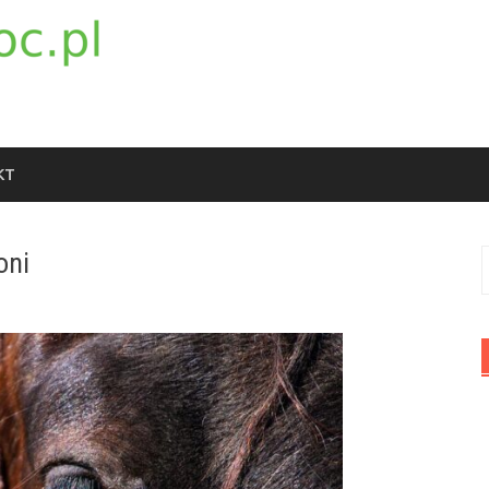
KT
oni
S