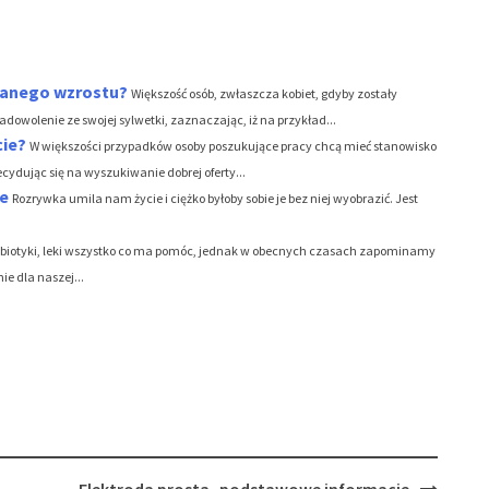
danego wzrostu?
Większość osób, zwłaszcza kobiet, gdyby zostały
adowolenie ze swojej sylwetki, zaznaczając, iż na przykład...
cie?
W większości przypadków osoby poszukujące pracy chcą mieć stanowisko
cydując się na wyszukiwanie dobrej oferty...
ie
Rozrywka umila nam życie i ciężko byłoby sobie je bez niej wyobrazić. Jest
ybiotyki, leki wszystko co ma pomóc, jednak w obecnych czasach zapominamy
e dla naszej...