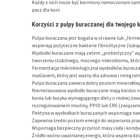
Każdy z nich może być karmiony namoczonym samod
pasz dla koni.
Korzyści z pulpy buraczanej dla twojego 
Pulpa buraczana jest bogata w strawne lub „ferme
wspierają pożyteczne bakterie fibrolityczne (lubią
Wysłodki buraczane mają zatem „prebiotyczny” wp
tworzeniu stabilnego, mocnego mikrobiomu, który
Fermentacja mikrobiologiczna wysłodków buracza
maślanem, który jest ważny dla zdrowia i integralno
Pulpa buraczana zawiera dobry poziom minerałów,
Niemelasowana wysłodki buraczane mają bardzo nis
konia lub kucyka wymagającego diety o niskiej zaw
rozregulowaniem insuliny, PPID lub ERS (związani
Pektyna w wysłodkach buraczanych wspomaga nawod
Zapewnia średni poziom energii do wspierania prac
Wspomaga bezpieczny przyrost masy ciała i kondy
Źródło wolno uwalnianej energii, która wspiera d