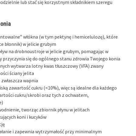
zielnie lub stać się korzystnym składnikiem szeregu
konia
ntowalne” włókna (w tym pektynę i hemicelulozę), które
ce błonnik) w jelicie grubym
ływ na drobnoustroje w jelicie grubym, pomagając w
 przyczynia się do ogólnego stanu zdrowia Twojego konia
nych wytwarza lotny kwas tłuszczowy (VFA) zwany
ści ściany jelita
 zwłaszcza wapnia
ką zawartość cukru (<10%), więc są idealne dla każdego
artości cukru/skrobi oraz tych z ochwatem,
e)
nienie, tworząc zbiornik płynu w jelitach
ujących koni i kucyków
cję
ziałanie i zapewnia wytrzymałość przy minimalnym