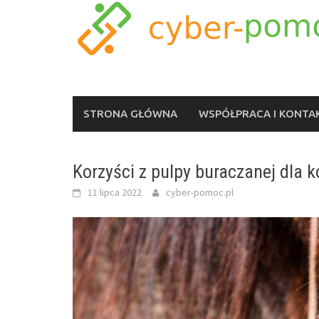
Skip
to
content
STRONA GŁÓWNA
WSPÓŁPRACA I KONTA
Korzyści z pulpy buraczanej dla k
11 lipca 2022
cyber-pomoc.pl