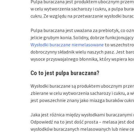
Pulpa buraczana jest produktem ubocznym przemys
w celu wytworzenia sacharozy i cukru, a pulpa bur
cukru. Ze względu na przetwarzanie wysłodki burac
Pulpa buraczana jest uważana za prebiotyk, co ozn
jelicie grubym konia. Solidny, dobrze funkcjonują
Wysłodki buraczane niemelasowane
to wszechstron
dobroczynny składnik wielu naszych pasz. Jest bar
wysoce przyswajalnego błonnika, który wspiera ko
Co to jest pulpa buraczana?
Wysłodki buraczane są produktem ubocznym przemy
zbierane w celu wytworzenia sacharozy i cukru, a w
jest powszechnie znany jako miazga buraków cukr
Jaka jest różnica między wysłodkami buraczanym
Odpowiedź na to jest dość prosta – melasa jest d
wysłodków buraczanych melasowanych lub niew c