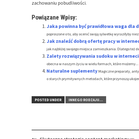
zachowaniu pobudliwości.
Powiązane Wpisy:
Jaka powinna być prawidłowa waga dla 
poproszone o to, aby ocenić swoją sylwetkę wyraziłyby niez
Jak znaleźć dobrą ofertę pracy w interne
jak najbliżej swojego miejsca zamieszkania. Dlatego też de
Zalety rozwiązywania sudoku w internec
obecna w naszym życiu w wielu formach, które możemy...
Naturalne suplementy
Magiczne preparaty, ant
o starych prymitywnych metodach, które przynoszą ukojeni
POSTED UNDER
INNEGO RODZAJU...