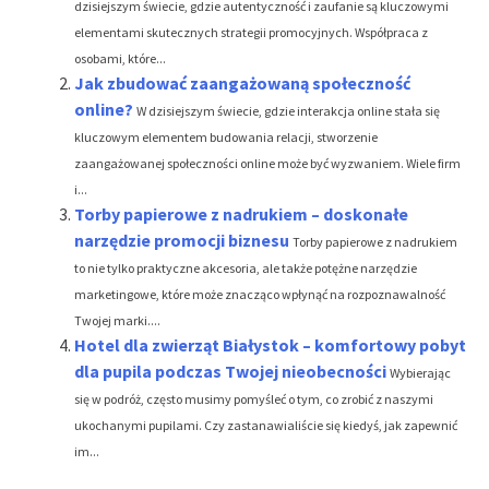
dzisiejszym świecie, gdzie autentyczność i zaufanie są kluczowymi
elementami skutecznych strategii promocyjnych. Współpraca z
osobami, które...
Jak zbudować zaangażowaną społeczność
online?
W dzisiejszym świecie, gdzie interakcja online stała się
kluczowym elementem budowania relacji, stworzenie
zaangażowanej społeczności online może być wyzwaniem. Wiele firm
i...
Torby papierowe z nadrukiem – doskonałe
narzędzie promocji biznesu
Torby papierowe z nadrukiem
to nie tylko praktyczne akcesoria, ale także potężne narzędzie
marketingowe, które może znacząco wpłynąć na rozpoznawalność
Twojej marki....
Hotel dla zwierząt Białystok – komfortowy pobyt
dla pupila podczas Twojej nieobecności
Wybierając
się w podróż, często musimy pomyśleć o tym, co zrobić z naszymi
ukochanymi pupilami. Czy zastanawialiście się kiedyś, jak zapewnić
im...