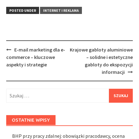
POSTED UNDER
INTERNET I REKLAMA
Post
E-mail marketing dla e-
Krajowe gabloty aluminiowe
navigation
commerce – kluczowe
– solidne i estetyczne
aspekty i strategie
gabloty do ekspozycji
informacji
Szukaj:
OSTATNIE WPISY
BHP przy pracy zdalnej: obowiązki pracodawcy, ocena