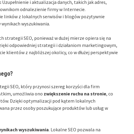
:
Uzupełnienie i aktualizacja danych, takich jak adres,
tkownikom odnalezienie firmy w Internecie.
e linków z lokalnych serwisów i blogów pozytywnie
 w wynikach wyszukiwania.
h strategii SEO, ponieważ w dużej mierze opiera się na
zięki odpowiedniej strategii i działaniom marketingowym,
e klientów z najbliższej okolicy, co w dłużej perspektywie
.
nego?
gii SEO, który przynosi szereg korzyści dla firm
ystkim, umożliwia ono
zwiększenie ruchu na stronie
, co
ntów. Dzięki optymalizacji pod kątem lokalnych
ywana przez osoby poszukujące produktów lub usług w
wynikach wyszukiwania
. Lokalne SEO pozwala na