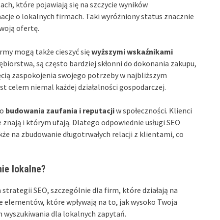
ach, które pojawiają się na szczycie wyników
acje o lokalnych firmach. Taki wyróżniony status znacznie
woją ofertę.
rmy mogą także cieszyć się
wyższymi wskaźnikami
siębiorstwa, są często bardziej skłonni do dokonania zakupu,
hęcią zaspokojenia swojego potrzeby w najbliższym
st celem niemal każdej działalności gospodarczej.
do
budowania zaufania i reputacji
w społeczności. Klienci
e znają i którym ufają. Dlatego odpowiednie usługi SEO
akże na zbudowanie długotrwałych relacji z klientami, co
ie lokalne?
rategii SEO, szczególnie dla firm, które działają na
e elementów, które wpływają na to, jak wysoko Twoja
 wyszukiwania dla lokalnych zapytań.