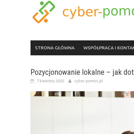
Skip
to
content
STRONA GŁÓWNA
WSPÓŁPRACA I KONTA
Pozycjonowanie lokalne – jak dot
7 kwietnia 2020
cyber-pomoc.pl