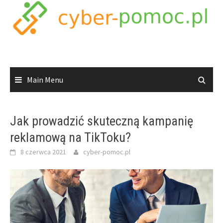
Skip
to
content
Main Menu
Jak prowadzić skuteczną kampanię
reklamową na TikToku?
8 czerwca 2021
cyber-pomoc.pl