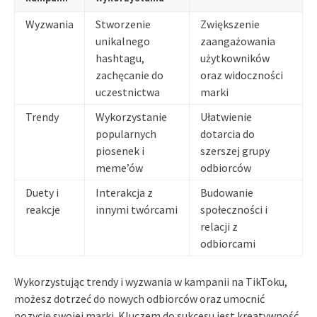
Wyzwania
Stworzenie
Zwiększenie
unikalnego
zaangażowania
hashtagu,
użytkowników
zachęcanie do
oraz widoczności
uczestnictwa
marki
Trendy
Wykorzystanie
Ułatwienie
popularnych
dotarcia do
piosenek i
szerszej grupy
meme’ów
odbiorców
Duety i
Interakcja z
Budowanie
reakcje
innymi twórcami
społeczności i
relacji z
odbiorcami
Wykorzystując trendy i wyzwania w kampanii na TikToku,
możesz dotrzeć do nowych odbiorców oraz umocnić
pozycję swojej marki. Kluczem do sukcesu jest kreatywność,