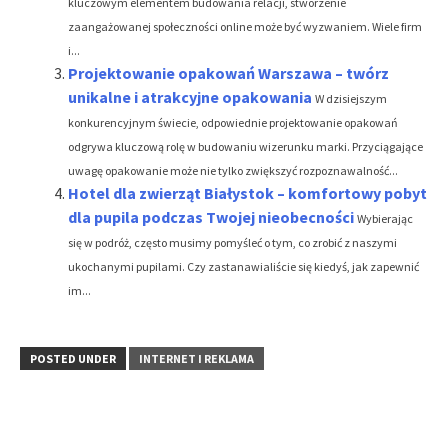
kluczowym elementem budowania relacji, stworzenie
zaangażowanej społeczności online może być wyzwaniem. Wiele firm
i...
Projektowanie opakowań Warszawa – twórz
unikalne i atrakcyjne opakowania
W dzisiejszym
konkurencyjnym świecie, odpowiednie projektowanie opakowań
odgrywa kluczową rolę w budowaniu wizerunku marki. Przyciągające
uwagę opakowanie może nie tylko zwiększyć rozpoznawalność...
Hotel dla zwierząt Białystok – komfortowy pobyt
dla pupila podczas Twojej nieobecności
Wybierając
się w podróż, często musimy pomyśleć o tym, co zrobić z naszymi
ukochanymi pupilami. Czy zastanawialiście się kiedyś, jak zapewnić
im...
POSTED UNDER
INTERNET I REKLAMA