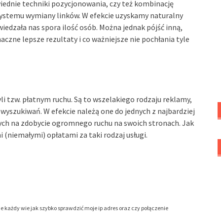
ednie techniki pozycjonowania, czy też kombinację
 systemu wymiany linków. W efekcie uzyskamy naturalny
iedzała nas spora ilość osób. Można jednak pójść inną,
czne lepsze rezultaty i co ważniejsze nie pochłania tyle
li tzw. płatnym ruchu. Są to wszelakiego rodzaju reklamy,
wyszukiwań. W efekcie należą one do jednych z najbardziej
ch na zdobycie ogromnego ruchu na swoich stronach. Jak
 (niemałymi) opłatami za taki rodzaj usługi.
ie każdy wie jak szybko sprawdzić moje ip adres oraz czy połączenie