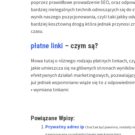
poprzez prawidłowe prowadzenie SEO, oraz odpowi
bardziej nielegalnych technik odnoszących się do
wynik naszego pozycjonowania, czyli taki jakby odw
bardziej kosztowną drogą która jednak przynosi zna
czasu.
płatne linki
– czym są?
Mowa tutaj o różnego rodzaju płatnych linkach, czy
jakie umieszcza się na głównych stronach wyników 
efektywnych działań marketingowych, pozwalający
już jednak wspomniano wiąże się to z odpowiednimi
• wymiana linkami
Powiązane Wpisy:
Prywatny adres ip
Choć tak być powinno, niestety n
nawiązywane za pośrednictwem jego komputera...