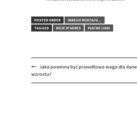
POSTED UNDER
INNEGO RODZAJU...
TAGGED
MOJE IP ADRES
PŁATNE LINKI
Post
Jaka powinna być prawidłowa waga dla dan
navigation
wzrostu?