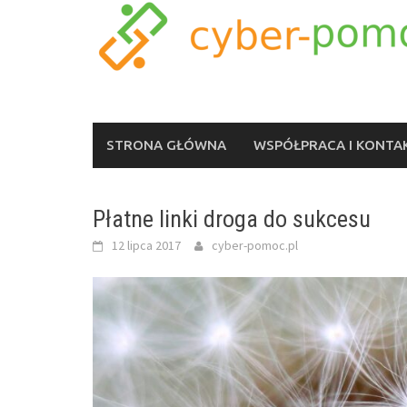
Skip
to
content
STRONA GŁÓWNA
WSPÓŁPRACA I KONTA
Płatne linki droga do sukcesu
12 lipca 2017
cyber-pomoc.pl