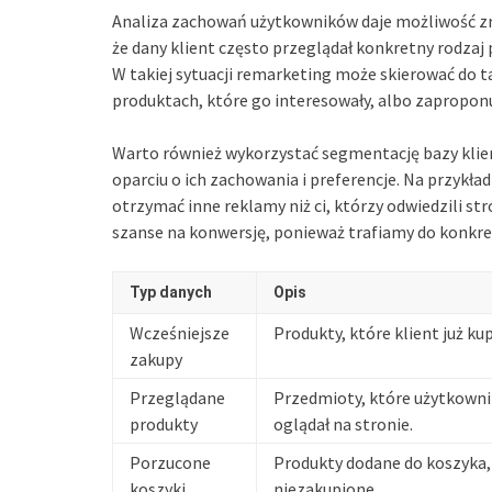
Analiza zachowań użytkowników daje możliwość zr
że dany klient często przeglądał konkretny rodzaj
W takiej sytuacji remarketing może skierować do t
produktach, które go interesowały, albo zaproponuj
Warto również wykorzystać segmentację bazy klie
oparciu o ich zachowania i preferencje. Na przykł
otrzymać inne reklamy niż ci, którzy odwiedzili str
szanse na konwersję, ponieważ trafiamy do konkr
Typ danych
Opis
Wcześniejsze
Produkty, które klient już kup
zakupy
Przeglądane
Przedmioty, które użytkowni
produkty
oglądał na stronie.
Porzucone
Produkty dodane do koszyka,
koszyki
niezakupione.