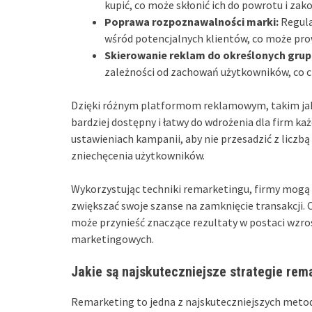
kupić, co może skłonić ich do powrotu i za
Poprawa rozpoznawalności marki:
Regula
wśród potencjalnych klientów, co może prow
Skierowanie reklam do określonych grup
zależności od zachowań użytkowników, co cz
Dzięki różnym platformom reklamowym, takim jak 
bardziej dostępny i łatwy do wdrożenia dla firm k
ustawieniach kampanii, aby nie przesadzić z licz
zniechęcenia użytkowników.
Wykorzystując techniki remarketingu, firmy mogą s
zwiększać swoje szanse na zamknięcie transakcj
może przynieść znaczące rezultaty w postaci wzro
marketingowych.
Jakie są najskuteczniejsze strategie rem
Remarketing to jedna z najskuteczniejszych meto