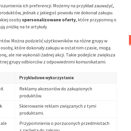
ozumienia ich preferencji. Możemy na przykład zauważyć,
 produktów, jednak z jakiegoś powodu nie dokonał zakupu.
akiej osoby
spersonalizowane oferty
, które przypomną o
ą zniżkę na te artykuły.
ntów. Można podzielić użytkowników na różne grupy w
ad osoby, które dokonały zakupu w ostatnim czasie, mogą
onę, ale nie wykonali żadnej akcji. Takie podejście zwiększa
etnej grupy odbiorców z odpowiednimi komunikatami.
Przykładowe wykorzystanie
ił.
Reklamy akcesoriów do zakupionych
produktów.
k
Skierowanie reklam związanych z tymi
produktami.
 ale
Przypomnienia o porzuconych przedmiotach
z zachętą do zakupu.