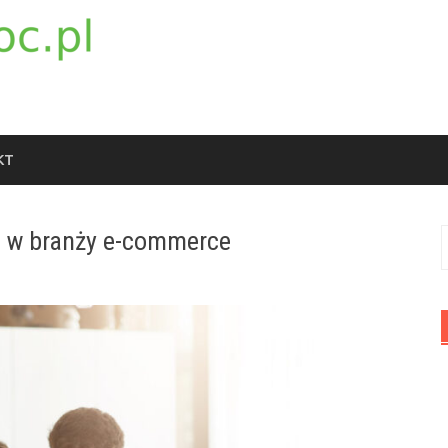
KT
u w branży e-commerce
S