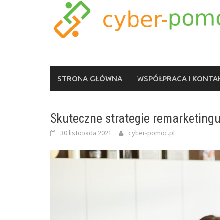
Skip
to
content
STRONA GŁÓWNA
WSPÓŁPRACA I KONTA
Skuteczne strategie remarketing
30 listopada 2021
cyber-pomoc.pl