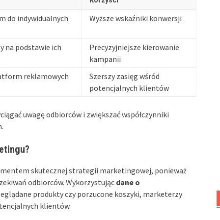
Korzyści
am do indywidualnych
Wyższe wskaźniki konwersji
y na podstawie ich
Precyzyjniejsze kierowanie
kampanii
latform reklamowych
Szerszy zasięg wśród
potencjalnych klientów
yciągać uwagę odbiorców i zwiększać współczynniki
.
etingu?
ementem skutecznej strategii marketingowej, ponieważ
czekiwań odbiorców. Wykorzystując
dane o
przeglądane produkty czy porzucone koszyki, marketerzy
tencjalnych klientów.