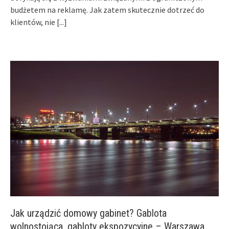
budżetem na reklamę. Jak zatem skutecznie dotrzeć do
klientów, nie
[...]
Jak urządzić domowy gabinet? Gablota
wolnostojąca, gabloty ekspozycyjne – Warszawa