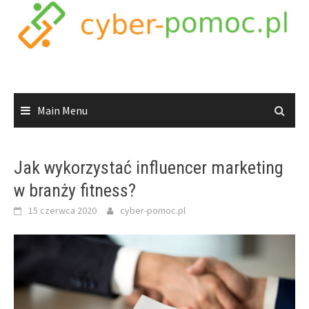
Skip
to
content
Main Menu
Jak wykorzystać influencer marketing
w branży fitness?
15 czerwca 2020
cyber-pomoc.pl