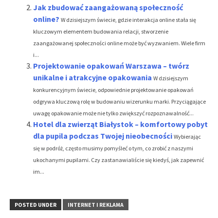
Jak zbudować zaangażowaną społeczność
online?
W dzisiejszym świecie, gdzie interakcja online stała się
kluczowym elementem budowania relacji, stworzenie
zaangażowanej społeczności online może być wyzwaniem. Wiele firm
i...
Projektowanie opakowań Warszawa – twórz
unikalne i atrakcyjne opakowania
W dzisiejszym
konkurencyjnym świecie, odpowiednie projektowanie opakowań
odgrywa kluczową rolę w budowaniu wizerunku marki. Przyciągające
uwagę opakowanie może nie tylko zwiększyć rozpoznawalność...
Hotel dla zwierząt Białystok – komfortowy pobyt
dla pupila podczas Twojej nieobecności
Wybierając
się w podróż, często musimy pomyśleć o tym, co zrobić z naszymi
ukochanymi pupilami. Czy zastanawialiście się kiedyś, jak zapewnić
im...
POSTED UNDER
INTERNET I REKLAMA