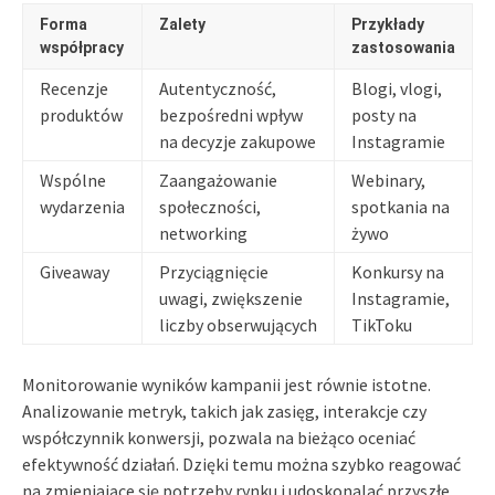
Forma
Zalety
Przykłady
współpracy
zastosowania
Recenzje
Autentyczność,
Blogi, vlogi,
produktów
bezpośredni wpływ
posty na
na decyzje zakupowe
Instagramie
Wspólne
Zaangażowanie
Webinary,
wydarzenia
społeczności,
spotkania na
networking
żywo
Giveaway
Przyciągnięcie
Konkursy na
uwagi, zwiększenie
Instagramie,
liczby obserwujących
TikToku
Monitorowanie wyników kampanii jest równie istotne.
Analizowanie metryk, takich jak zasięg, interakcje czy
współczynnik konwersji, pozwala na bieżąco oceniać
efektywność działań. Dzięki temu można szybko reagować
na zmieniające się potrzeby rynku i udoskonalać przyszłe