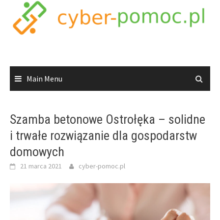
Skip
to
content
Main Menu
Szamba betonowe Ostrołęka – solidne
i trwałe rozwiązanie dla gospodarstw
domowych
21 marca 2021
cyber-pomoc.pl