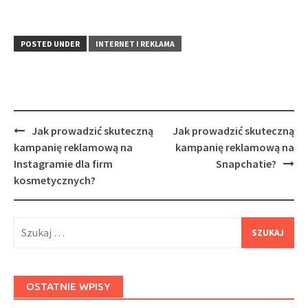
POSTED UNDER
INTERNET I REKLAMA
Post
Jak prowadzić skuteczną
Jak prowadzić skuteczną
navigation
kampanię reklamową na
kampanię reklamową na
Instagramie dla firm
Snapchatie?
kosmetycznych?
Szukaj:
OSTATNIE WPISY