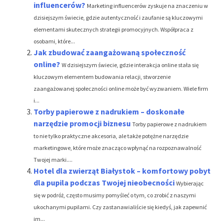
influencerów?
Marketing influencerów zyskuje na znaczeniu w
dzisiejszym świecie, gdzie autentyczność i zaufanie są kluczowymi
elementami skutecznych strategii promocyjnych. Współpraca z
osobami, które...
Jak zbudować zaangażowaną społeczność
online?
W dzisiejszym świecie, gdzie interakcja online stała się
kluczowym elementem budowania relacji, stworzenie
zaangażowanej społeczności online może być wyzwaniem. Wiele firm
i...
Torby papierowe z nadrukiem – doskonałe
narzędzie promocji biznesu
Torby papierowe z nadrukiem
to nie tylko praktyczne akcesoria, ale także potężne narzędzie
marketingowe, które może znacząco wpłynąć na rozpoznawalność
Twojej marki....
Hotel dla zwierząt Białystok – komfortowy pobyt
dla pupila podczas Twojej nieobecności
Wybierając
się w podróż, często musimy pomyśleć o tym, co zrobić z naszymi
ukochanymi pupilami. Czy zastanawialiście się kiedyś, jak zapewnić
im...