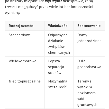
po obszary miejskie. Ich
wytrzymałość
sprawia, że są
trwałe i mogą służyć przez wiele lat bez konieczności
wymiany.
Rodzaj szamba
Właściwości
Zastosowanie
Standardowe
Odporny na
Domy
działanie
jednorodzinne
związków
chemicznych
Wielokomorowe
Lepsza
Duże
separacja
gospodarstwa
ścieków
Nieprzepuszczalne
Maxymalna
Tereny z
szczelność
wysokim
poziomem
wód
gruntowych