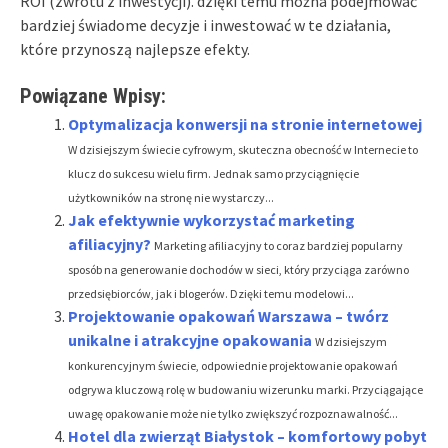
ROI (zwrotu z inwestycji). dzięki temu można podejmować
bardziej świadome decyzje i inwestować w te działania,
które przynoszą najlepsze efekty.
Powiązane Wpisy:
Optymalizacja konwersji na stronie internetowej
W dzisiejszym świecie cyfrowym, skuteczna obecność w Internecie to
klucz do sukcesu wielu firm. Jednak samo przyciągnięcie
użytkowników na stronę nie wystarczy...
Jak efektywnie wykorzystać marketing
afiliacyjny?
Marketing afiliacyjny to coraz bardziej popularny
sposób na generowanie dochodów w sieci, który przyciąga zarówno
przedsiębiorców, jak i blogerów. Dzięki temu modelowi...
Projektowanie opakowań Warszawa – twórz
unikalne i atrakcyjne opakowania
W dzisiejszym
konkurencyjnym świecie, odpowiednie projektowanie opakowań
odgrywa kluczową rolę w budowaniu wizerunku marki. Przyciągające
uwagę opakowanie może nie tylko zwiększyć rozpoznawalność...
Hotel dla zwierząt Białystok – komfortowy pobyt