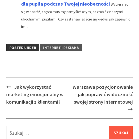
dla pupila podczas Twojej nieobecności
Wybierając
się w podróż, często musimy pomyśleć o tym, co zrobić z naszymi
ukochanymi pupilami. Czy zastanawialiście się kiedyś, jak zapewnić
im...
POSTED UNDER
INTERNET I REKLAMA
Post
Jak wykorzystać
Warszawa pozycjonowanie
navigation
marketing emocjonalny w
– jak poprawić widoczność
komunikacji z klientami?
swojej strony internetowej
Szukaj: