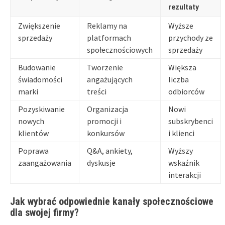
rezultaty
Zwiększenie
Reklamy na
Wyższe
sprzedaży
platformach
przychody ze
społecznościowych
sprzedaży
Budowanie
Tworzenie
Większa
świadomości
angażujących
liczba
marki
treści
odbiorców
Pozyskiwanie
Organizacja
Nowi
nowych
promocji i
subskrybenci
klientów
konkursów
i klienci
Poprawa
Q&A, ankiety,
Wyższy
zaangażowania
dyskusje
wskaźnik
interakcji
Jak wybrać odpowiednie kanały społecznościowe
dla swojej firmy?