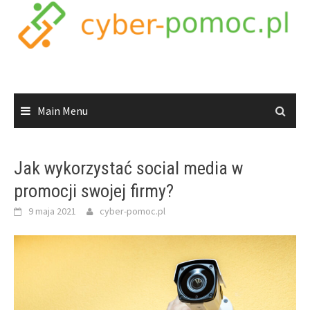
Skip
to
content
Main Menu
Jak wykorzystać social media w
promocji swojej firmy?
9 maja 2021
cyber-pomoc.pl