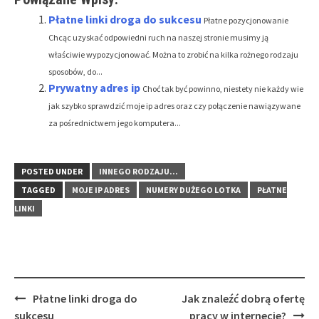
Płatne linki droga do sukcesu
Płatne pozycjonowanie
Chcąc uzyskać odpowiedni ruch na naszej stronie musimy ją
właściwie wypozycjonować. Można to zrobić na kilka rożnego rodzaju
sposobów, do...
Prywatny adres ip
Choć tak być powinno, niestety nie każdy wie
jak szybko sprawdzić moje ip adres oraz czy połączenie nawiązywane
za pośrednictwem jego komputera...
POSTED UNDER
INNEGO RODZAJU...
TAGGED
MOJE IP ADRES
NUMERY DUŻEGO LOTKA
PŁATNE
LINKI
Post
Płatne linki droga do
Jak znaleźć dobrą ofertę
navigation
sukcesu
pracy w internecie?