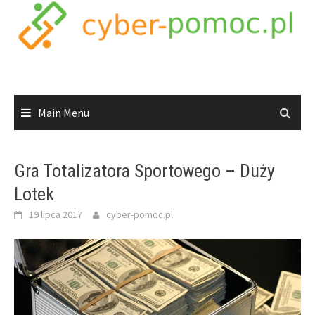
Skip
to
content
Main Menu
Gra Totalizatora Sportowego – Duży
Lotek
19 lipca 2017
cyber-pomoc.pl