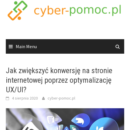
Skip
to
content
Main Menu
Jak zwiększyć konwersję na stronie
internetowej poprzez optymalizację
UX/UI?
4 sierpnia 2020
cyber-pomoc.pl