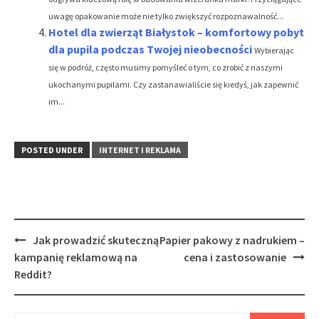
uwagę opakowanie może nie tylko zwiększyć rozpoznawalność...
Hotel dla zwierząt Białystok – komfortowy pobyt
dla pupila podczas Twojej nieobecności
Wybierając
się w podróż, często musimy pomyśleć o tym, co zrobić z naszymi
ukochanymi pupilami. Czy zastanawialiście się kiedyś, jak zapewnić
im...
POSTED UNDER
INTERNET I REKLAMA
Post
Jak prowadzić skuteczną
Papier pakowy z nadrukiem –
navigation
kampanię reklamową na
cena i zastosowanie
Reddit?