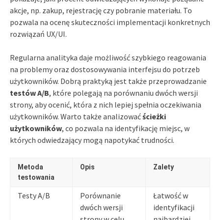
akcje, np. zakup, rejestrację czy pobranie materiału. To
pozwala na ocenę skuteczności implementacji konkretnych
rozwiązań UX/UI.
Regularna analityka daje możliwość szybkiego reagowania
na problemy oraz dostosowywania interfejsu do potrzeb
użytkowników. Dobrą praktyką jest także przeprowadzanie
testów A/B
, które polegają na porównaniu dwóch wersji
strony, aby ocenić, która z nich lepiej spełnia oczekiwania
użytkowników. Warto także analizować
ścieżki
użytkowników
, co pozwala na identyfikację miejsc, w
których odwiedzający mogą napotykać trudności.
Metoda
Opis
Zalety
testowania
Testy A/B
Porównanie
Łatwość w
dwóch wersji
identyfikacji
strony w celu
najbardziej