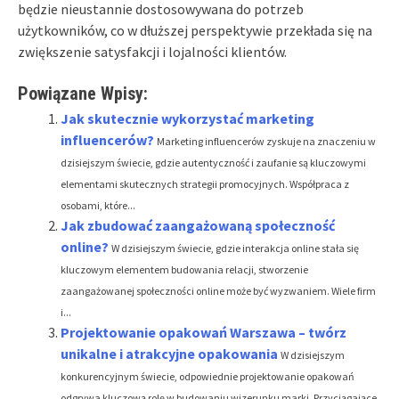
będzie nieustannie dostosowywana do potrzeb
użytkowników, co w dłuższej perspektywie przekłada się na
zwiększenie satysfakcji i lojalności klientów.
Powiązane Wpisy:
Jak skutecznie wykorzystać marketing
influencerów?
Marketing influencerów zyskuje na znaczeniu w
dzisiejszym świecie, gdzie autentyczność i zaufanie są kluczowymi
elementami skutecznych strategii promocyjnych. Współpraca z
osobami, które...
Jak zbudować zaangażowaną społeczność
online?
W dzisiejszym świecie, gdzie interakcja online stała się
kluczowym elementem budowania relacji, stworzenie
zaangażowanej społeczności online może być wyzwaniem. Wiele firm
i...
Projektowanie opakowań Warszawa – twórz
unikalne i atrakcyjne opakowania
W dzisiejszym
konkurencyjnym świecie, odpowiednie projektowanie opakowań
odgrywa kluczową rolę w budowaniu wizerunku marki. Przyciągające