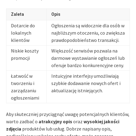
Zaleta
Opis
Dotarcie do
Ogłoszenia są widocznie dla osób w
lokalnych
najbliższym otoczeniu, co zwiększa
klientów
prawdopodobieństwo transakcji.
Niskie koszty
Większość serwisów pozwala na
promocji
darmowe wystawianie ogłoszeń lub
oferuje bardzo konkurencyjne ceny.
Łatwość w
Intuicyjne interfejsy umożliwiają
tworzeniu i
szybkie dodawanie nowych ofert i
zarządzaniu
aktualizację istniejących.
ogłoszeniami
Aby skuteczniej przyciągnąć uwagę potencjalnych klientów,
warto zadbać o
atrakcyjny opis
oraz
wysokiej jakości
zdjęcia
produktów lub usług. Dobrze napisany opis,
podkreślający unikalne cechy oferty, może znacząco