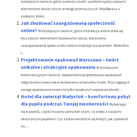
dzisiejszym świecie, gdzie autentyczność i zaufanie są kluczowymi
elementami skutecznych strategii promocyjnych. Współpraca z
osobami, które...
Jak zbudować zaangażowaną społeczność
online?
W dzisiejszym świecie, gdzie interakcja online stała się
kluczowym elementem budowania relacji, stworzenie
zaangażowanej społeczności online może być wyzwaniem. Wiele firm
i...
Projektowanie opakowań Warszawa – twórz
unikalne i atrakcyjne opakowania
W dzisiejszym
konkurencyjnym świecie, odpowiednie projektowanie opakowań
odgrywa kluczową rolę w budowaniu wizerunku marki. Przyciągające
uwagę opakowanie może nie tylko zwiększyć rozpoznawalność...
Hotel dla zwierząt Białystok – komfortowy pobyt
dla pupila podczas Twojej nieobecności
Wybierając
się w podróż, często musimy pomyśleć o tym, co zrobić z naszymi
ukochanymi pupilami. Czy zastanawialiście się kiedyś, jak zapewnić
im...