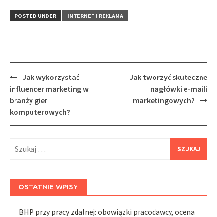
POSTED UNDER
INTERNET I REKLAMA
Post
Jak wykorzystać
Jak tworzyć skuteczne
navigation
influencer marketing w
nagłówki e-maili
branży gier
marketingowych?
komputerowych?
Szukaj:
OSTATNIE WPISY
BHP przy pracy zdalnej: obowiązki pracodawcy, ocena