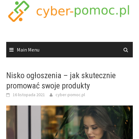
Skip
to
content
Main Menu
Nisko ogłoszenia – jak skutecznie
promować swoje produkty
16 listopada 2021
cyber-pomoc.pl