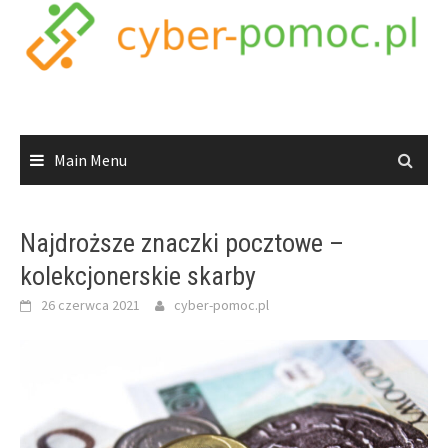
Skip
to
content
Main Menu
Najdroższe znaczki pocztowe –
kolekcjonerskie skarby
26 czerwca 2021
cyber-pomoc.pl