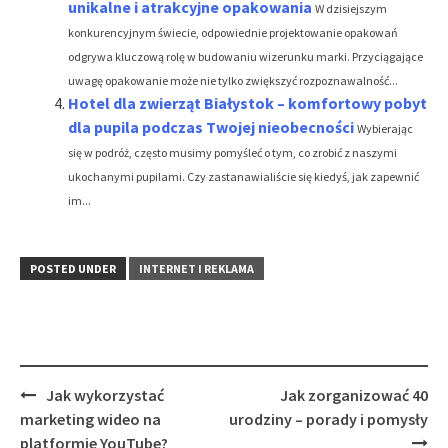
unikalne i atrakcyjne opakowania
W dzisiejszym
konkurencyjnym świecie, odpowiednie projektowanie opakowań
odgrywa kluczową rolę w budowaniu wizerunku marki. Przyciągające
uwagę opakowanie może nie tylko zwiększyć rozpoznawalność...
Hotel dla zwierząt Białystok – komfortowy pobyt
dla pupila podczas Twojej nieobecności
Wybierając
się w podróż, często musimy pomyśleć o tym, co zrobić z naszymi
ukochanymi pupilami. Czy zastanawialiście się kiedyś, jak zapewnić
im...
POSTED UNDER
INTERNET I REKLAMA
Post
Jak wykorzystać
Jak zorganizować 40
navigation
marketing wideo na
urodziny – porady i pomysły
platformie YouTube?