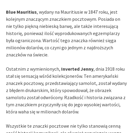
Blue Mauritius
, wydany na Mauritiusie w 1847 roku, jest
kolejnym znaczącym znaczkiem pocztowym. Posiada on
nie tylko piękną niebieską barwę, ale także interesującą
historię, ponieważ ilość wyprodukowanych egzemplarzy
była ograniczona. Wartość tego znaczka również sięga
milionów dolarów, co czyni go jednym z najdroższych
znaczków na świecie.
Ostatnim z wymienionych,
Inverted Jenny
, dnia 1918 roku
stał się sensacją wśród kolekcjonerów. Ten amerykański
znaczek pocztowy, przedstawiający samolot, został wydany
z błędem drukarskim, który spowodował, że obrazek
samolotu został odwrócony. Rzadkość i historia związana z
tym znaczkiem przyczyniły się do jego wysokiej wartości,
która waha się w milionach dolarów.
Wszystkie te znaczki pocztowe nie tylko stanowią cenną
część historii komunikacji, ale również przyciągają uwagę